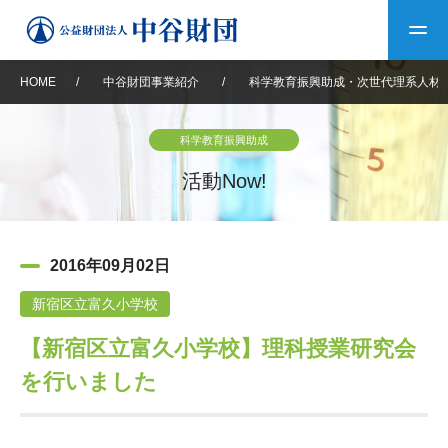
HOME
/
中谷財団事業紹介
/
科学教育振興助成・次世代理系人材
トップ
科学教育振興助成
中谷財団について
活動Now!
中谷財団について
理事長挨拶
中谷財団事業紹介
2016年09月02日
設立趣意書
中谷財団事業紹介
財団概要
中谷賞
中谷財団動画紹介
新宿区立富久小学校
【新宿区立富久小学校】理科授業研究会
40年史デジタルブック
沿革
神戸賞
長期大型研究助成
その他情報
を行いました
中谷財団40年史
研究助成
その他情報
交流助成
個人情報保護に関する
お問い合わせ
40年史別冊
基本方針