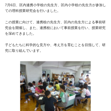
大学院生奨学金
国際学生交流プログラ
7月6日、区内連携小学校の先生方、区内小学校の先生方が参加し
役員・評議員
公開情報
ての理科授業研究会を行いました。
アクセス
ム
よくあるご質問
日本語
English
マイページ
年報一覧
中谷財団レポート
この授業に向けて、連携校の先生方、区内の先生方による事前研
科学教育振興助成・
サイトマップ
中谷財団アーカイブ
究会を開催し、また、連携校において事前授業を行い、授業研究
を深めてきました。
次世代理系人材育成プ
ログラム助成
子どもたちに科学的な見方や、考え方を育むことを目指して、研
究に取り組んでいます。