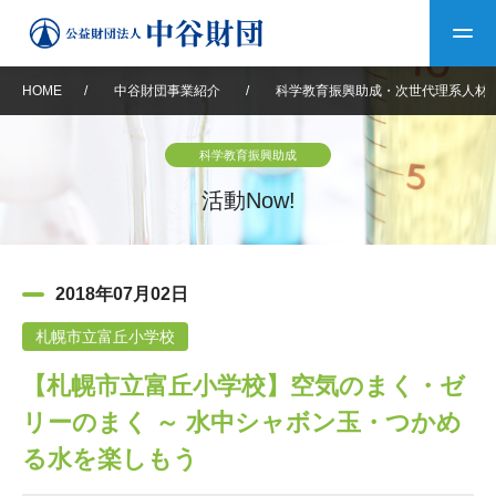
HOME
/
中谷財団事業紹介
/
科学教育振興助成・次世代理系人材
トップ
科学教育振興助成
中谷財団について
活動Now!
中谷財団について
理事長挨拶
中谷財団事業紹介
2018年07月02日
設立趣意書
中谷財団事業紹介
財団概要
中谷賞
中谷財団動画紹介
札幌市立富丘小学校
【札幌市立富丘小学校】空気のまく・ゼ
40年史デジタルブック
沿革
神戸賞
長期大型研究助成
その他情報
リーのまく ～ 水中シャボン玉・つかめ
中谷財団40年史
研究助成
その他情報
交流助成
個人情報保護に関する
る水を楽しもう
お問い合わせ
40年史別冊
基本方針