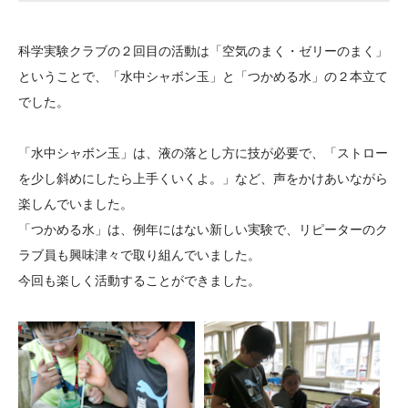
大学院生奨学金
国際学生交流プログラ
役員・評議員
公開情報
アクセス
ム
よくあるご質問
科学実験クラブの２回目の活動は「空気のまく・ゼリーのまく」
日本語
English
マイページ
年報一覧
中谷財団レポート
ということで、「水中シャボン玉」と「つかめる水」の２本立て
科学教育振興助成・
サイトマップ
中谷財団アーカイブ
でした。
次世代理系人材育成プ
「水中シャボン玉」は、液の落とし方に技が必要で、「ストロー
ログラム助成
を少し斜めにしたら上手くいくよ。」など、声をかけあいながら
楽しんでいました。
「つかめる水」は、例年にはない新しい実験で、リピーターのク
ラブ員も興味津々で取り組んでいました。
今回も楽しく活動することができました。