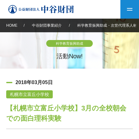
HOME
/
中谷財団事業紹介
/
科学教育振興助成・次世代理系人材
トップ
科学教育振興助成
中谷財団について
活動Now!
中谷財団について
理事長挨拶
中谷財団事業紹介
2018年03月05日
設立趣意書
中谷財団事業紹介
財団概要
中谷賞
中谷財団動画紹介
札幌市立富丘小学校
【札幌市立富丘小学校】3月の全校朝会
40年史デジタルブック
沿革
神戸賞
長期大型研究助成
その他情報
での面白理科実験
中谷財団40年史
研究助成
その他情報
交流助成
個人情報保護に関する
お問い合わせ
40年史別冊
基本方針