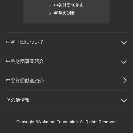
中谷財団40年史
40年史別冊
中谷財団に
ついて
中谷財団について
中谷財団事業紹介
理事長挨拶
中谷財団事業紹介
中谷財団動画紹介
設立趣意書
中谷賞
その他情報
財団概要
神戸賞
その他情報
Copyright ©Nakatani Foundation. All Rights Reserved