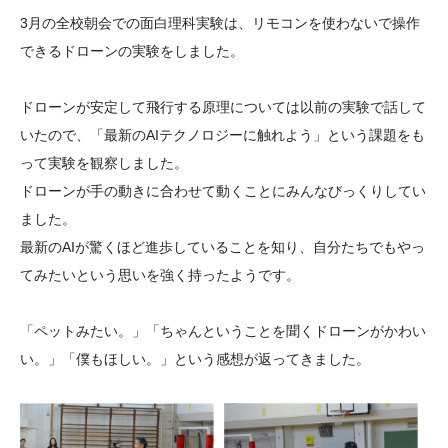
大学院生奨学金
国際学生交流プログラ
役員・評議員
公開情報
3月の全校朝会での面白理科実験は、リモコンを使わないで操作
アクセス
ム
よくあるご質問
できるドローンの実験をしました。
日本語
English
マイページ
年報一覧
中谷財団レポート
ドローンが安定して飛行する原理については以前の実験で話して
科学教育振興助成・
サイトマップ
中谷財団アーカイブ
いたので、「最新のAIテクノロジーに触れよう」という課題をも
次世代理系人材育成プ
って実験を観察しました。
ログラム助成
ドローンが手の動きに合わせて動くことにみんなびっくりしてい
ました。
最新のAIが驚くほど進歩していることを知り、自分たちでもやっ
てみたいという思いを強く持ったようです。
「ペットみたい。」「ちゃんということを聞くドローンがかわい
い。」「僕もほしい。」という感想が返ってきました。