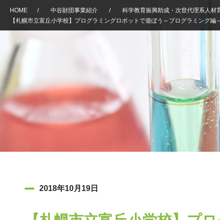
HOME
/
中谷財団事業紹介
/
科学教育振興助成・次世代理系人材
【札幌市立富丘小学校】プログラミングロボットで遊ぼう～プログラミング編
2018年10月19日