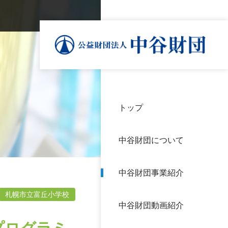
トップ
理事
中谷
個人
基本
中谷財団について
設立
神戸
アク
中谷財団事業紹介
財団
長期
よく
札幌市立富丘小学校
中谷財団動画紹介
沿革
研究
サイ