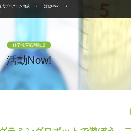
育成プログラム助成
/
活動Now!
/
～
科学教育振興助成
活動Now!