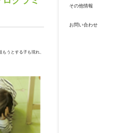
プログラミ
その他情報
40年
交流
中谷
お問い合わせ
大学
国際
役員
組もうとする子も現れ、
科学
公開
次世
年報
中谷