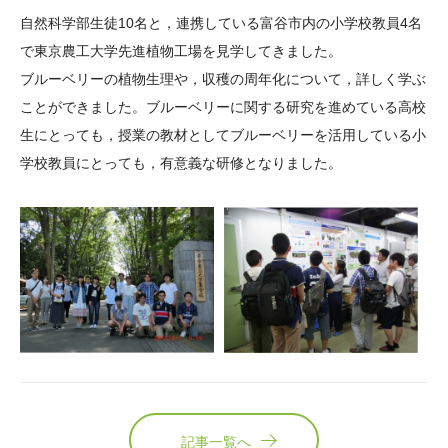
大学院生奨学金
国際学生交流プログラ
役員・評議員
公開情報
自然科学部生徒10名と，連携している富谷市内の小学校教員4名
アクセス
ム
よくあるご質問
で東京農工大学先進植物工場を見学してきました。
日本語
English
マイページ
ブルーベリーの植物生理や，収穫の周年化について，詳しく学ぶ
年報一覧
中谷財団レポート
ことができました。ブルーベリーに関する研究を進めている高校
科学教育振興助成・
サイトマップ
中谷財団アーカイブ
生にとっても，授業の教材としてブルーベリーを活用している小
次世代理系人材育成プ
学校教員にとっても，有意義な研修となりました。
ログラム助成
記事一覧へ