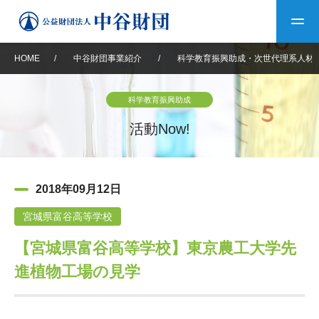
HOME
/
中谷財団事業紹介
/
科学教育振興助成・次世代理系人材
トップ
科学教育振興助成
中谷財団について
活動Now!
中谷財団について
理事長挨拶
中谷財団事業紹介
2018年09月12日
設立趣意書
中谷財団事業紹介
財団概要
中谷賞
中谷財団動画紹介
宮城県富谷高等学校
【宮城県富谷高等学校】東京農工大学先
40年史デジタルブック
沿革
神戸賞
長期大型研究助成
その他情報
進植物工場の見学
中谷財団40年史
研究助成
その他情報
交流助成
個人情報保護に関する
お問い合わせ
40年史別冊
基本方針