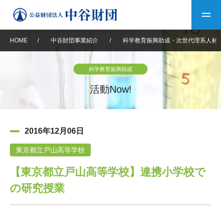
HOME
/
中谷財団事業紹介
/
科学教育振興助成・次世代理系人材
トップ
科学教育振興助成
中谷財団について
活動Now!
中谷財団について
理事長挨拶
中谷財団事業紹介
2016年12月06日
設立趣意書
中谷財団事業紹介
財団概要
中谷賞
中谷財団動画紹介
東京都立戸山高等学校
【東京都立戸山高等学校】連携小学校で
40年史デジタルブック
沿革
神戸賞
長期大型研究助成
その他情報
の研究授業
中谷財団40年史
研究助成
その他情報
交流助成
個人情報保護に関する
お問い合わせ
40年史別冊
基本方針