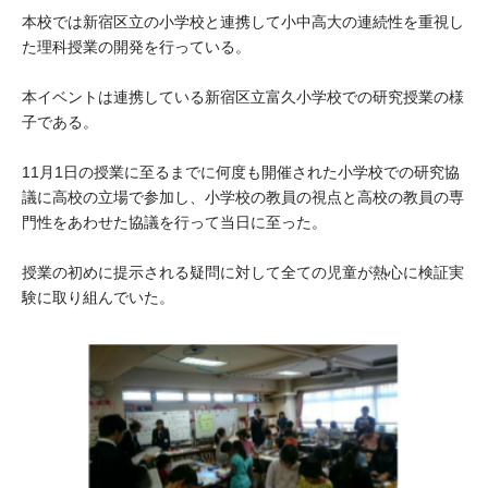
大学院生奨学金
国際学生交流プログラ
本校では新宿区立の小学校と連携して小中高大の連続性を重視し
役員・評議員
公開情報
た理科授業の開発を行っている。
アクセス
ム
よくあるご質問
日本語
English
マイページ
年報一覧
中谷財団レポート
本イベントは連携している新宿区立富久小学校での研究授業の様
科学教育振興助成・
サイトマップ
中谷財団アーカイブ
子である。
次世代理系人材育成プ
11月1日の授業に至るまでに何度も開催された小学校での研究協
ログラム助成
議に高校の立場で参加し、小学校の教員の視点と高校の教員の専
門性をあわせた協議を行って当日に至った。
授業の初めに提示される疑問に対して全ての児童が熱心に検証実
験に取り組んでいた。