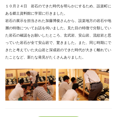
大学院生奨学金
国際学生交流プログラ
役員・評議員
公開情報
１０月２４日 岩石のできた時代を明らかにするため、設楽町に
アクセス
ム
よくあるご質問
ある郷土資料館に学習に行きました。
日本語
English
マイページ
岩石の展示を担当された加藤博俊さんから、設楽地方の岩石や地
年報一覧
中谷財団レポート
層の特徴についてお話を伺いました。見た目の特徴で分類してい
科学教育振興助成・
サイトマップ
中谷財団アーカイブ
た岩石の確認をお願いしたところ、玄武岩、安山岩、流紋岩と思
次世代理系人材育成プ
っていた岩石が全て安山岩で、驚きました。また、同じ時期にで
ログラム助成
きたと考えていた火山岩と深成岩のできた時代が大きく離れてい
たことなど、新たな発見がたくさんありました。