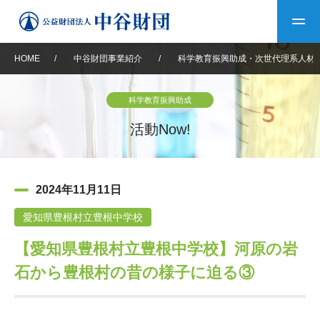
HOME
/
中谷財団事業紹介
/
科学教育振興助成・次世代理系人材
トップ
科学教育振興助成
中谷財団について
活動Now!
中谷財団について
理事長挨拶
中谷財団事業紹介
2024年11月11日
設立趣意書
中谷財団事業紹介
財団概要
中谷賞
中谷財団動画紹介
愛知県豊根村立豊根中学校
【愛知県豊根村立豊根中学校】河原の岩
40年史デジタルブック
沿革
神戸賞
長期大型研究助成
その他情報
石から豊根村の昔の様子に迫る③
中谷財団40年史
研究助成
その他情報
交流助成
個人情報保護に関する
お問い合わせ
40年史別冊
基本方針