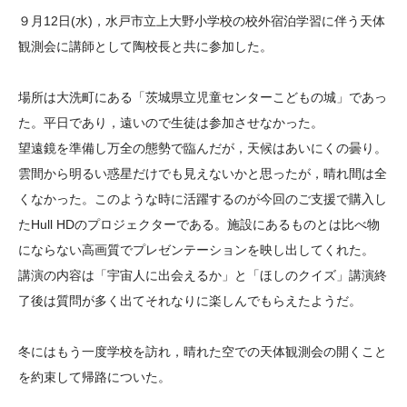
大学院生奨学金
国際学生交流プログラ
役員・評議員
公開情報
９月12日(水)，水戸市立上大野小学校の校外宿泊学習に伴う天体
アクセス
ム
よくあるご質問
観測会に講師として陶校長と共に参加した。
日本語
English
マイページ
年報一覧
中谷財団レポート
場所は大洗町にある「茨城県立児童センターこどもの城」であっ
科学教育振興助成・
サイトマップ
中谷財団アーカイブ
た。平日であり，遠いので生徒は参加させなかった。
次世代理系人材育成プ
望遠鏡を準備し万全の態勢で臨んだが，天候はあいにくの曇り。
ログラム助成
雲間から明るい惑星だけでも見えないかと思ったが，晴れ間は全
くなかった。このような時に活躍するのが今回のご支援で購入し
たHull HDのプロジェクターである。施設にあるものとは比べ物
にならない高画質でプレゼンテーションを映し出してくれた。
講演の内容は「宇宙人に出会えるか」と「ほしのクイズ」講演終
了後は質問が多く出てそれなりに楽しんでもらえたようだ。
冬にはもう一度学校を訪れ，晴れた空での天体観測会の開くこと
を約束して帰路についた。