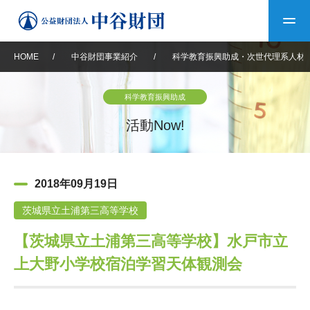
HOME
/
中谷財団事業紹介
/
科学教育振興助成・次世代理系人材
トップ
科学教育振興助成
中谷財団について
活動Now!
中谷財団について
理事長挨拶
中谷財団事業紹介
2018年09月19日
設立趣意書
中谷財団事業紹介
財団概要
中谷賞
中谷財団動画紹介
茨城県立土浦第三高等学校
【茨城県立土浦第三高等学校】水戸市立
40年史デジタルブック
沿革
神戸賞
長期大型研究助成
その他情報
上大野小学校宿泊学習天体観測会
中谷財団40年史
研究助成
その他情報
交流助成
個人情報保護に関する
お問い合わせ
40年史別冊
基本方針