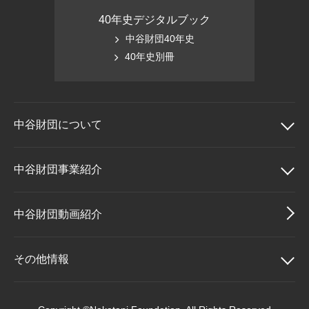
40年史デジタルブック
中谷財団40年史
40年史別冊
中谷財団に
ついて
中谷財団について
中谷財団事業紹介
理事長挨拶
中谷財団事業紹介
中谷財団動画紹介
設立趣意書
中谷賞
その他情報
財団概要
神戸賞
その他情報