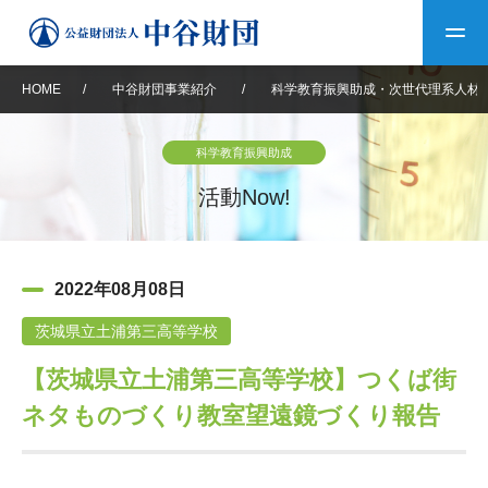
HOME
/
中谷財団事業紹介
/
科学教育振興助成・次世代理系人材
トップ
科学教育振興助成
中谷財団について
活動Now!
中谷財団について
理事長挨拶
中谷財団事業紹介
2022年08月08日
設立趣意書
中谷財団事業紹介
財団概要
中谷賞
中谷財団動画紹介
茨城県立土浦第三高等学校
【茨城県立土浦第三高等学校】つくば街
40年史デジタルブック
沿革
神戸賞
長期大型研究助成
その他情報
ネタものづくり教室望遠鏡づくり報告
中谷財団40年史
研究助成
その他情報
交流助成
個人情報保護に関する
お問い合わせ
40年史別冊
基本方針