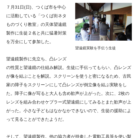
大学院生奨学金
国際学生交流プログラ
役員・評議員
公開情報
７月31日(日)、つくば市を中心
アクセス
ム
よくあるご質問
に活動している「つくば街ネタ
日本語
English
マイページ
ものづくり教室」の天体望遠鏡
年報一覧
中谷財団レポート
製作に生徒２名と共に猛暑対策
科学教育振興助成・
サイトマップ
中谷財団アーカイブ
を万全にして参加した。
次世代理系人材育成プ
望遠鏡実験を手伝う生徒
ログラム助成
望遠鏡製作に先立ち、凸レンズ
の性質と望遠鏡の仕組み解説。生徒に手伝ってもらい、凸レンズ
が像を結ぶことを解説。スクリーンを使うと密になるため、古民
家の障子をスクリーンにして凸レンズが倒立像を結ぶ実験をし
た。障子に像が写ると大人も含め歓声が上がった。次に、2枚の
レンズを組み合わせケプラー式望遠鏡にしてみるとまた歓声が上
がった。小さな子どもはなかなかできないので、生徒の援助によ
って見ることができたようだ。
そして、望遠鏡製作。他の協力者が持参した電動工具等を使い製