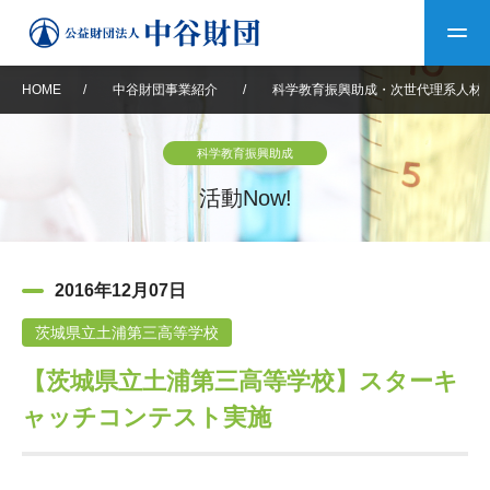
HOME
/
中谷財団事業紹介
/
科学教育振興助成・次世代理系人材
トップ
科学教育振興助成
中谷財団について
活動Now!
中谷財団について
理事長挨拶
中谷財団事業紹介
2016年12月07日
設立趣意書
中谷財団事業紹介
財団概要
中谷賞
中谷財団動画紹介
茨城県立土浦第三高等学校
【茨城県立土浦第三高等学校】スターキ
40年史デジタルブック
沿革
神戸賞
長期大型研究助成
その他情報
ャッチコンテスト実施
中谷財団40年史
研究助成
その他情報
交流助成
個人情報保護に関する
お問い合わせ
40年史別冊
基本方針