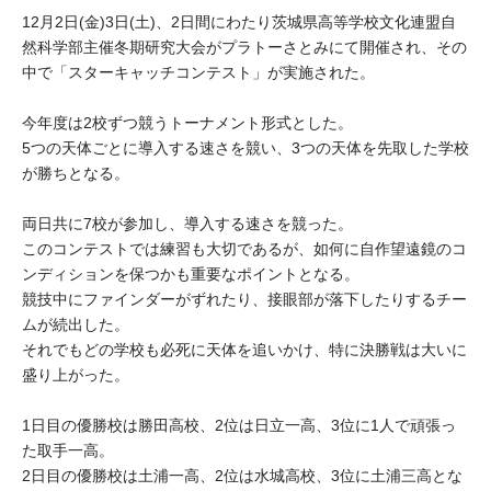
大学院生奨学金
国際学生交流プログラ
12月2日(金)3日(土)、2日間にわたり茨城県高等学校文化連盟自
役員・評議員
公開情報
然科学部主催冬期研究大会がプラトーさとみにて開催され、その
アクセス
ム
よくあるご質問
日本語
English
マイページ
中で「スターキャッチコンテスト」が実施された。
年報一覧
中谷財団レポート
科学教育振興助成・
サイトマップ
中谷財団アーカイブ
今年度は2校ずつ競うトーナメント形式とした。
5つの天体ごとに導入する速さを競い、3つの天体を先取した学校
次世代理系人材育成プ
が勝ちとなる。
ログラム助成
両日共に7校が参加し、導入する速さを競った。
このコンテストでは練習も大切であるが、如何に自作望遠鏡のコ
ンディションを保つかも重要なポイントとなる。
競技中にファインダーがずれたり、接眼部が落下したりするチー
ムが続出した。
それでもどの学校も必死に天体を追いかけ、特に決勝戦は大いに
盛り上がった。
1日目の優勝校は勝田高校、2位は日立一高、3位に1人で頑張っ
た取手一高。
2日目の優勝校は土浦一高、2位は水城高校、3位に土浦三高とな