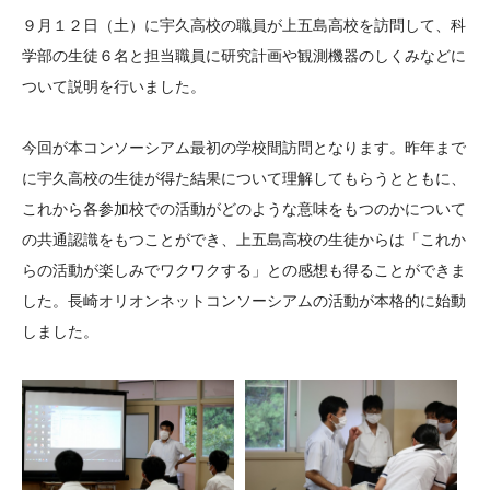
大学院生奨学金
国際学生交流プログラ
役員・評議員
公開情報
９月１２日（土）に宇久高校の職員が上五島高校を訪問して、科
アクセス
ム
よくあるご質問
学部の生徒６名と担当職員に研究計画や観測機器のしくみなどに
日本語
English
マイページ
ついて説明を行いました。
年報一覧
中谷財団レポート
科学教育振興助成・
サイトマップ
中谷財団アーカイブ
今回が本コンソーシアム最初の学校間訪問となります。昨年まで
次世代理系人材育成プ
に宇久高校の生徒が得た結果について理解してもらうとともに、
ログラム助成
これから各参加校での活動がどのような意味をもつのかについて
の共通認識をもつことができ、上五島高校の生徒からは「これか
らの活動が楽しみでワクワクする」との感想も得ることができま
した。長崎オリオンネットコンソーシアムの活動が本格的に始動
しました。