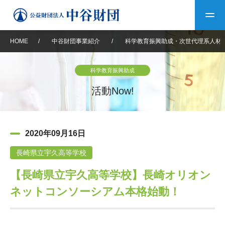
HOME
/
中谷財団事業紹介
/
科学教育振興助成・次世代理系人材
トップ
科学教育振興助成
中谷財団について
活動Now!
中谷財団について
理事長挨拶
中谷財団事業紹介
2020年09月16日
設立趣意書
中谷財団事業紹介
財団概要
中谷賞
中谷財団動画紹介
長崎県立宇久高等学校
【長崎県立宇久高等学校】長崎オリオン
40年史デジタルブック
沿革
神戸賞
長期大型研究助成
その他情報
ネットコンソーシアム本格始動！
中谷財団40年史
研究助成
その他情報
交流助成
個人情報保護に関する
お問い合わせ
40年史別冊
基本方針