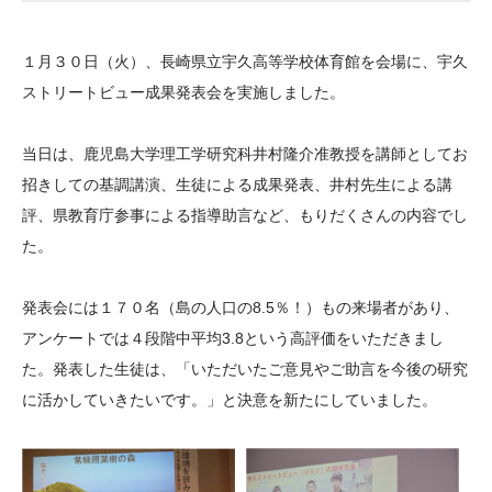
大学院生奨学金
国際学生交流プログラ
役員・評議員
公開情報
アクセス
ム
よくあるご質問
１月３０日（火）、長崎県立宇久高等学校体育館を会場に、宇久
日本語
English
マイページ
年報一覧
中谷財団レポート
ストリートビュー成果発表会を実施しました。
科学教育振興助成・
サイトマップ
中谷財団アーカイブ
次世代理系人材育成プ
当日は、鹿児島大学理工学研究科井村隆介准教授を講師としてお
招きしての基調講演、生徒による成果発表、井村先生による講
ログラム助成
評、県教育庁参事による指導助言など、もりだくさんの内容でし
た。
発表会には１７０名（島の人口の8.5％！）もの来場者があり、
アンケートでは４段階中平均3.8という高評価をいただきまし
た。発表した生徒は、「いただいたご意見やご助言を今後の研究
に活かしていきたいです。」と決意を新たにしていました。