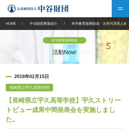
HOME
/
中谷財団事業紹介
/
科学教育振興助成・次世代理系人材
トップ
科学教育振興助成
中谷財団について
活動Now!
中谷財団について
理事長挨拶
中谷財団事業紹介
2018年02月15日
設立趣意書
中谷財団事業紹介
財団概要
中谷賞
中谷財団動画紹介
長崎県立宇久高等学校
【長崎県立宇久高等学校】宇久ストリー
40年史デジタルブック
沿革
神戸賞
長期大型研究助成
その他情報
トビュー成果中間発表会を実施しまし
中谷財団40年史
研究助成
その他情報
交流助成
個人情報保護に関する
た。
お問い合わせ
40年史別冊
基本方針