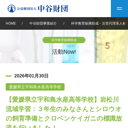
HOME
/
中谷財団事業紹介
/
科学教育振興助成・次世代理系人材
トップ
科学教育振興助成
中谷財団について
活動Now!
中谷財団について
理事長挨拶
中谷財団事業紹介
2026年01月30日
設立趣意書
中谷財団事業紹介
財団概要
中谷賞
中谷財団動画紹介
愛媛県立宇和島水産高等学校
【愛媛県立宇和島水産高等学校】岩松川
40年史デジタルブック
沿革
神戸賞
長期大型研究助成
その他情報
流域学習：３年生のみなさんとシロウオ
中谷財団40年史
研究助成
その他情報
交流助成
個人情報保護に関する
の飼育準備とクロベンケイガニの標識放
お問い合わせ
40年史別冊
基本方針
流を行いました！