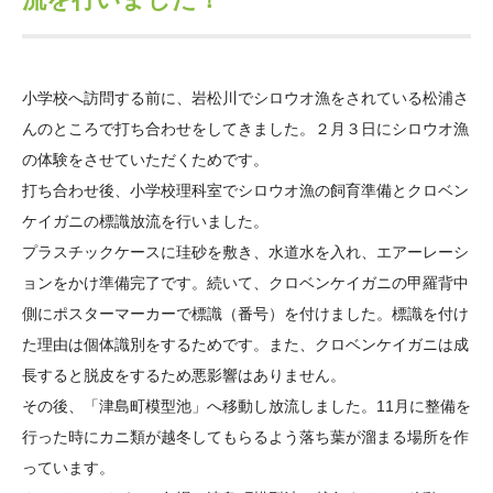
大学院生奨学金
国際学生交流プログラ
役員・評議員
公開情報
アクセス
ム
よくあるご質問
日本語
English
マイページ
年報一覧
中谷財団レポート
小学校へ訪問する前に、岩松川でシロウオ漁をされている松浦さ
科学教育振興助成・
サイトマップ
中谷財団アーカイブ
んのところで打ち合わせをしてきました。２月３日にシロウオ漁
次世代理系人材育成プ
の体験をさせていただくためです。
ログラム助成
打ち合わせ後、小学校理科室でシロウオ漁の飼育準備とクロベン
ケイガニの標識放流を行いました。
プラスチックケースに珪砂を敷き、水道水を入れ、エアーレーシ
ョンをかけ準備完了です。続いて、クロベンケイガニの甲羅背中
側にポスターマーカーで標識（番号）を付けました。標識を付け
た理由は個体識別をするためです。また、クロベンケイガニは成
長すると脱皮をするため悪影響はありません。
その後、「津島町模型池」へ移動し放流しました。11月に整備を
行った時にカニ類が越冬してもらるよう落ち葉が溜まる場所を作
っています。