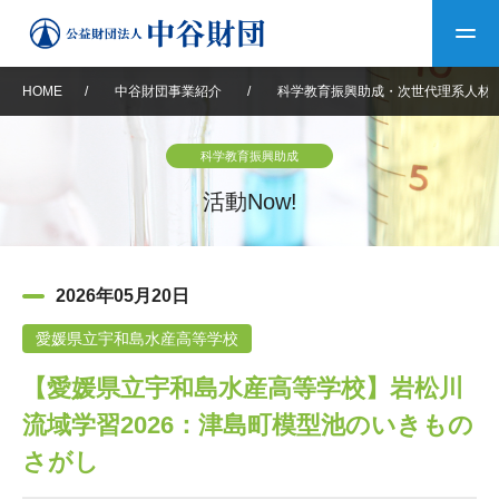
HOME
/
中谷財団事業紹介
/
科学教育振興助成・次世代理系人材
トップ
科学教育振興助成
中谷財団について
活動Now!
中谷財団について
理事長挨拶
中谷財団事業紹介
2026年05月20日
設立趣意書
中谷財団事業紹介
財団概要
中谷賞
中谷財団動画紹介
愛媛県立宇和島水産高等学校
【愛媛県立宇和島水産高等学校】岩松川
40年史デジタルブック
沿革
神戸賞
長期大型研究助成
その他情報
流域学習2026：津島町模型池のいきもの
中谷財団40年史
研究助成
その他情報
交流助成
個人情報保護に関する
さがし
お問い合わせ
40年史別冊
基本方針