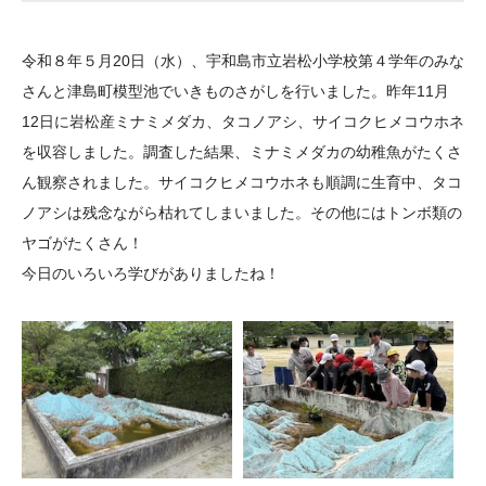
大学院生奨学金
国際学生交流プログラ
役員・評議員
公開情報
アクセス
ム
よくあるご質問
令和８年５月20日（水）、宇和島市立岩松小学校第４学年のみな
日本語
English
マイページ
年報一覧
中谷財団レポート
さんと津島町模型池でいきものさがしを行いました。昨年11月
科学教育振興助成・
サイトマップ
中谷財団アーカイブ
12日に岩松産ミナミメダカ、タコノアシ、サイコクヒメコウホネ
次世代理系人材育成プ
を収容しました。調査した結果、ミナミメダカの幼稚魚がたくさ
ん観察されました。サイコクヒメコウホネも順調に生育中、タコ
ログラム助成
ノアシは残念ながら枯れてしまいました。その他にはトンボ類の
ヤゴがたくさん！
今日のいろいろ学びがありましたね！