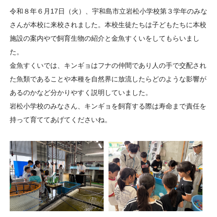
大学院生奨学金
国際学生交流プログラ
役員・評議員
公開情報
令和８年６月17日（火）、宇和島市立岩松小学校第３学年のみな
アクセス
ム
よくあるご質問
さんが本校に来校されました。本校生徒たちは子どもたちに本校
日本語
English
マイページ
施設の案内やで飼育生物の紹介と金魚すくいをしてもらいまし
年報一覧
中谷財団レポート
た。
科学教育振興助成・
サイトマップ
中谷財団アーカイブ
金魚すくいでは、キンギョはフナの仲間であり人の手で交配され
次世代理系人材育成プ
た魚類であることや本種を自然界に放流したらどのような影響が
ログラム助成
あるのかなど分かりやすく説明していました。
岩松小学校のみなさん、キンギョを飼育する際は寿命まで責任を
持って育ててあげてくださいね。