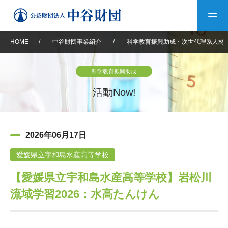
HOME
/
中谷財団事業紹介
/
科学教育振興助成・次世代理系人材
トップ
科学教育振興助成
中谷財団について
活動Now!
中谷財団について
理事長挨拶
中谷財団事業紹介
2026年06月17日
設立趣意書
中谷財団事業紹介
財団概要
中谷賞
中谷財団動画紹介
愛媛県立宇和島水産高等学校
【愛媛県立宇和島水産高等学校】岩松川
40年史デジタルブック
沿革
神戸賞
長期大型研究助成
その他情報
流域学習2026：水高たんけん
中谷財団40年史
研究助成
その他情報
交流助成
個人情報保護に関する
お問い合わせ
40年史別冊
基本方針