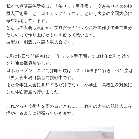
大学院生奨学金
国際学生交流プログラ
私たち桐蔭高等学校は、「缶サット甲子園」（空き缶サイズの模
役員・評議員
公開情報
擬人工衛星）と「ロボカップジュニア」という大会の全国大会に
アクセス
ム
よくあるご質問
日本語
English
マイページ
毎年出場しています。
年報一覧
中谷財団レポート
どちらの大会も設計からプログラミングや基板製作まで全て自分
科学教育振興助成・
サイトマップ
中谷財団アーカイブ
たちの力で作り上げたものを使って戦います。
技術力・創造力を競う競技会です。
次世代理系人材育成プ
ログラム助成
8月に秋田で開催された「缶サット甲子園」では昨年に引き続き
２年連続準優勝でした。
ロボカップジュニアでは昨年度はベスト16位まで行き、今年度は
世界大会出場目指して挑戦中です。
また今年は大会に参加するだけでなく、小学生～高校生を対象に
した体験講座も行いました。
これからも技術力を高めるとともに、これらの大会の競技人口を
増やせるように頑張っていきます。