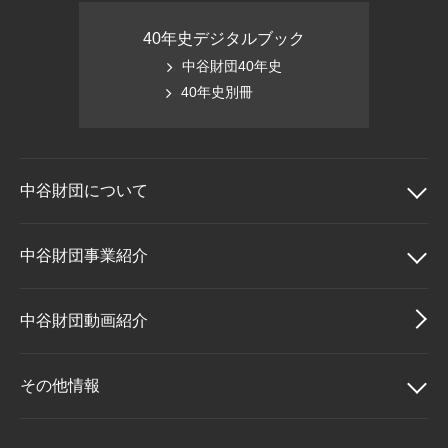
40年史デジタルブック
中谷財団40年史
40年史別冊
中谷財団に
ついて
中谷財団について
中谷財団事業紹介
理事長挨拶
中谷財団事業紹介
中谷財団動画紹介
設立趣意書
中谷賞
その他情報
財団概要
神戸賞