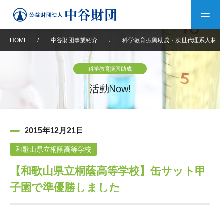
HOME
/
中谷財団事業紹介
/
科学教育振興助成・次世代理系人材
トップ
科学教育振興助成
中谷財団について
活動Now!
中谷財団について
理事長挨拶
中谷財団事業紹介
2015年12月21日
設立趣意書
中谷財団事業紹介
財団概要
中谷賞
中谷財団動画紹介
和歌山県立桐蔭高等学校
【和歌山県立桐蔭高等学校】缶サット甲
40年史デジタルブック
沿革
神戸賞
長期大型研究助成
その他情報
子園で準優勝しました
中谷財団40年史
研究助成
その他情報
交流助成
個人情報保護に関する
お問い合わせ
40年史別冊
基本方針