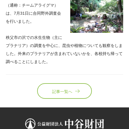
（通称：チームアライグマ）
大学院生奨学金
国際学生交流プログラ
役員・評議員
公開情報
は、
7
月
31
日に合同野外調査会
アクセス
ム
よくあるご質問
日本語
English
マイページ
を行いました。
年報一覧
中谷財団レポート
科学教育振興助成・
サイトマップ
中谷財団アーカイブ
秩父市の沢での水生生物（主に
次世代理系人材育成プ
プラナリア）の調査を中心に、昆虫や植物についても観察をしま
ログラム助成
した。外来のプラナリアが含まれていないかを、各校持ち帰って
調べることにしました。
記事一覧へ