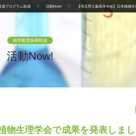
育成プログラム助成
/
活動Now!
/
【埼玉県立蕨高等学校】日本植物生
科学教育振興助成
活動Now!
植物生理学会で成果を発表しまし