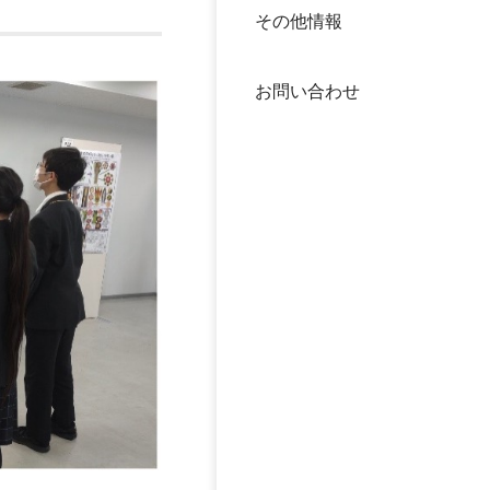
その他情報
40年
交流
中谷
お問い合わせ
大学
国際
役員
科学
公開
次世
年報
中谷