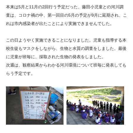
大学院生奨学金
国際学生交流プログラ
役員・評議員
公開情報
本来は5月と11月の2回行う予定だった、藤田小児童との河川調
アクセス
ム
よくあるご質問
査は、コロナ禍の中、第一回目の5月の予定が9月に延期され、こ
日本語
English
マイページ
れは市内感染者が出たことにより実施できませんでした。
年報一覧
中谷財団レポート
科学教育振興助成・
サイトマップ
中谷財団アーカイブ
この日ようやく実施できることになりました。児童も指導する本
次世代理系人材育成プ
校生徒もマスクをしながら、生物と水質の調査をしました。最後
ログラム助成
に児童が班毎に、採取された生物の発表をしました。
次週は、観察結果からわかる河川環境について班毎に発表しても
らう予定です。