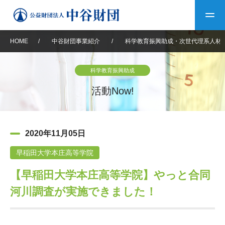
HOME
/
中谷財団事業紹介
/
科学教育振興助成・次世代理系人材
トップ
科学教育振興助成
中谷財団について
活動Now!
中谷財団について
理事長挨拶
中谷財団事業紹介
2020年11月05日
設立趣意書
中谷財団事業紹介
財団概要
中谷賞
中谷財団動画紹介
早稲田大学本庄高等学院
【早稲田大学本庄高等学院】やっと合同
40年史デジタルブック
沿革
神戸賞
長期大型研究助成
その他情報
河川調査が実施できました！
中谷財団40年史
研究助成
その他情報
交流助成
個人情報保護に関する
お問い合わせ
40年史別冊
基本方針