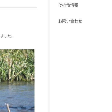
その他情報
40年
交流
中谷
お問い合わせ
大学
きました。
国際
役員
科学
公開
次世
年報
中谷