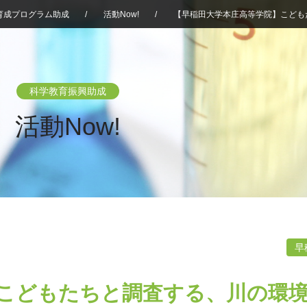
育成プログラム助成
/
活動Now!
/
【早稲田大学本庄高等学院】こども
科学教育振興助成
活動Now!
早
こどもたちと調査する、川の環