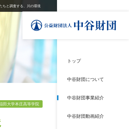
たちと調査する、川の環境
トップ
理事
中谷
個人
基本
中谷財団について
設立
神戸
アク
中谷財団事業紹介
財団
長期
稲田大学本庄高等学院
よく
中谷財団動画紹介
沿革
研究
境
サイ