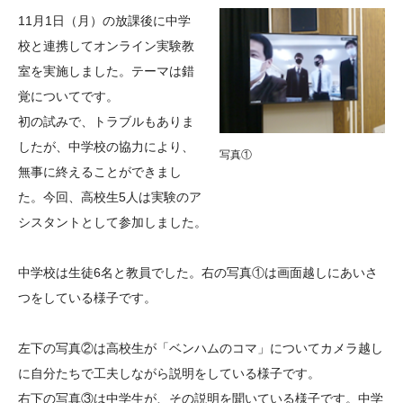
大学院生奨学金
国際学生交流プログラ
役員・評議員
公開情報
11月1日（月）の放課後に中学
アクセス
ム
よくあるご質問
校と連携してオンライン実験教
日本語
English
マイページ
室を実施しました。テーマは錯
年報一覧
中谷財団レポート
覚についてです。
科学教育振興助成・
サイトマップ
中谷財団アーカイブ
初の試みで、トラブルもありま
次世代理系人材育成プ
したが、中学校の協力により、
ログラム助成
写真①
無事に終えることができまし
た。今回、高校生5人は実験のア
シスタントとして参加しました。
中学校は生徒6名と教員でした。右の写真①は画面越しにあいさ
つをしている様子です。
左下の写真②は高校生が「ベンハムのコマ」についてカメラ越し
に自分たちで工夫しながら説明をしている様子です。
右下の写真③は中学生が、その説明を聞いている様子です。中学