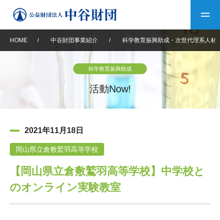
HOME
/
中谷財団事業紹介
/
科学教育振興助成・次世代理系人材
トップ
科学教育振興助成
中谷財団について
活動Now!
中谷財団について
理事長挨拶
中谷財団事業紹介
2021年11月18日
設立趣意書
中谷財団事業紹介
財団概要
中谷賞
中谷財団動画紹介
岡山県立倉敷鷲羽高等学校
【岡山県立倉敷鷲羽高等学校】中学校と
40年史デジタルブック
沿革
神戸賞
長期大型研究助成
その他情報
のオンライン実験教室
中谷財団40年史
研究助成
その他情報
交流助成
個人情報保護に関する
お問い合わせ
40年史別冊
基本方針