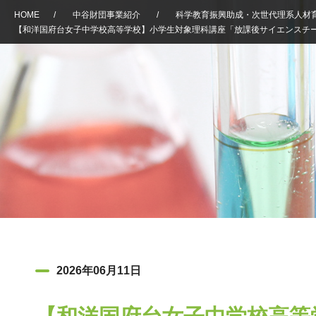
HOME
/
中谷財団事業紹介
/
科学教育振興助成・次世代理系人材
【和洋国府台女子中学校高等学校】小学生対象理科講座「放課後サイエンスチ
2026年06月11日