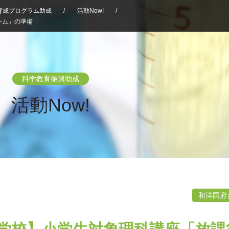
育成プログラム助成
/
活動Now!
/
ーム」の準備
科学教育振興助成
活動Now!
和洋国府