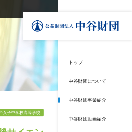
トップ
理事
中谷
個人
基本
中谷財団について
設立
神戸
アク
中谷財団事業紹介
財団
長期
よく
台女子中学校高等学校
中谷財団動画紹介
沿革
研究
サイ