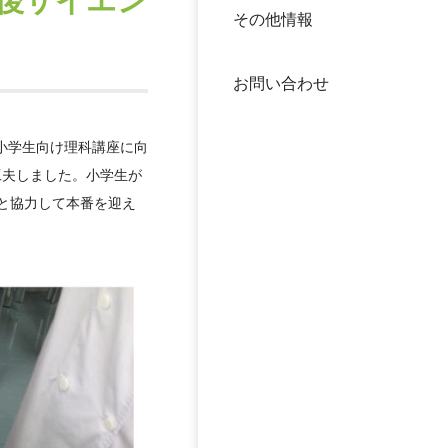
後サイエン
その他情報
40年
交流
中谷
お問い合わせ
大学
の小学生向け理科講座に向
国際
役員
工夫しました。小学生が
と協力して本番を迎え
科学
公開
次世
年報
中谷