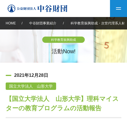
HOME
/
中谷財団事業紹介
/
科学教育振興助成・次世代理系人材
トップ
科学教育振興助成
中谷財団について
活動Now!
中谷財団について
理事長挨拶
中谷財団事業紹介
2021年12月28日
設立趣意書
中谷財団事業紹介
財団概要
中谷賞
中谷財団動画紹介
国立大学法人 山形大学
【国立大学法人 山形大学】理科マイス
40年史デジタルブック
沿革
神戸賞
長期大型研究助成
その他情報
ターの教育プログラムの活動報告
中谷財団40年史
研究助成
その他情報
交流助成
個人情報保護に関する
お問い合わせ
40年史別冊
基本方針