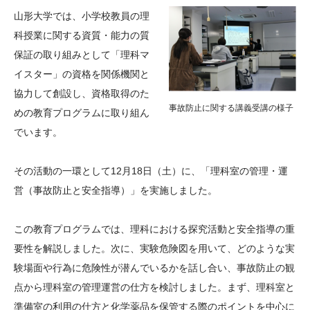
大学院生奨学金
国際学生交流プログラ
役員・評議員
公開情報
山形大学では、小学校教員の理
アクセス
ム
よくあるご質問
科授業に関する資質・能力の質
日本語
English
マイページ
保証の取り組みとして「理科マ
年報一覧
中谷財団レポート
イスター」の資格を関係機関と
科学教育振興助成・
サイトマップ
中谷財団アーカイブ
協力して創設し、資格取得のた
次世代理系人材育成プ
事故防止に関する講義受講の様子
めの教育プログラムに取り組ん
ログラム助成
でいます。
その活動の一環として12月18日（土）に、「理科室の管理・運
営（事故防止と安全指導）」を実施しました。
この教育プログラムでは、理科における探究活動と安全指導の重
要性を解説しました。次に、実験危険図を用いて、どのような実
験場面や行為に危険性が潜んでいるかを話し合い、事故防止の観
点から理科室の管理運営の仕方を検討しました。まず、理科室と
準備室の利用の仕方と化学薬品を保管する際のポイントを中心に