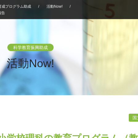
育成プログラム助成
/
活動Now!
/
報告
科学教育振興助成
活動Now!
国