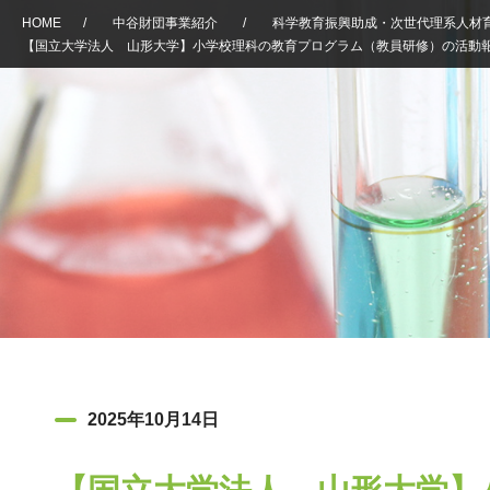
HOME
/
中谷財団事業紹介
/
科学教育振興助成・次世代理系人材
【国立大学法人 山形大学】小学校理科の教育プログラム（教員研修）の活動
2025年10月14日