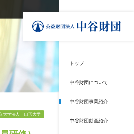
トップ
理事
中谷
個人
基本
中谷財団について
設立
神戸
アク
中谷財団事業紹介
財団
長期
よく
立大学法人 山形大学
中谷財団動画紹介
沿革
研究
サイ