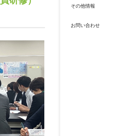
員研修）
その他情報
40年
交流
中谷
お問い合わせ
大学
国際
役員
科学
公開
次世
年報
中谷