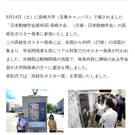
大学院生奨学金
国際学生交流プログラ
役員・評議員
公開情報
アクセス
ム
よくあるご質問
9
月
14
日（土）に長崎大学（文教キャンパス）で催されました
日本語
English
マイページ
年報一覧
中谷財団レポート
「日本動物学会第
95
回 長崎大会」（主催：日本動物学会）の高
科学教育振興助成・
サイトマップ
中谷財団アーカイブ
校生ポスター発表に参加いたしました。
次世代理系人材育成プ
この高校生ポスター発表には、全国から
49
件（
27
校）の演題が
集まり、学会関係者を前にリアル対面でのポスター発表が行われ
ログラム助成
ました。生物部は動物関係の演題で、発表内容に興味のある学会
員や大学関係者の方々に盛況を博しました。
表彰式では「高校生ポスター賞」を受賞いたしました。