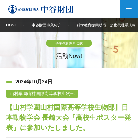
HOME
/
中谷財団事業紹介
/
科学教育振興助成・次世代理系人材
トップ
科学教育振興助成
中谷財団について
活動Now!
中谷財団について
理事長挨拶
中谷財団事業紹介
2024年10月24日
設立趣意書
中谷財団事業紹介
財団概要
中谷賞
中谷財団動画紹介
山村学園山村国際高等学校生物部
【山村学園山村国際高等学校生物部】日
40年史デジタルブック
沿革
神戸賞
長期大型研究助成
その他情報
本動物学会 長崎大会「高校生ポスター発
中谷財団40年史
研究助成
その他情報
交流助成
個人情報保護に関する
表」に参加いたしました。
お問い合わせ
40年史別冊
基本方針