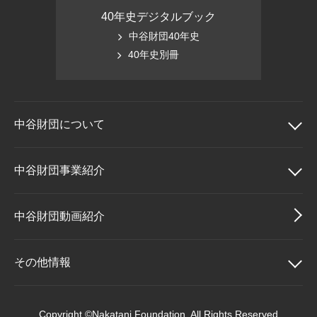
40年史デジタルブック
中谷財団40年史
40年史別冊
中谷財団に
ついて
中谷財団について
中谷財団事業紹介
理事長挨拶
中谷財団事業紹介
中谷財団動画紹介
設立趣意書
中谷賞
その他情報
財団概要
神戸賞
その他情報
Copyright ©Nakatani Foundation. All Rights Reserved