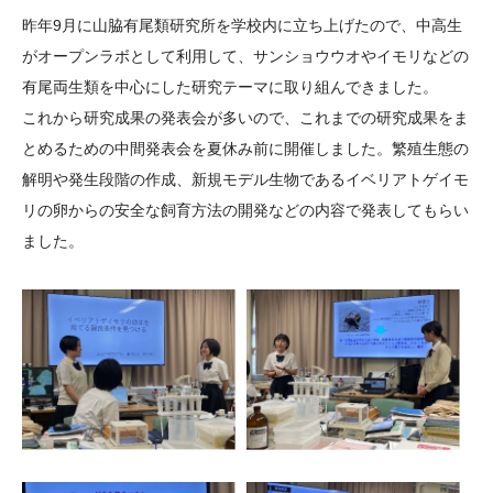
大学院生奨学金
国際学生交流プログラ
役員・評議員
公開情報
昨年9月に山脇有尾類研究所を学校内に立ち上げたので、中高生
アクセス
ム
よくあるご質問
がオープンラボとして利用して、サンショウウオやイモリなどの
日本語
English
マイページ
有尾両生類を中心にした研究テーマに取り組んできました。
年報一覧
中谷財団レポート
これから研究成果の発表会が多いので、これまでの研究成果をま
科学教育振興助成・
サイトマップ
中谷財団アーカイブ
とめるための中間発表会を夏休み前に開催しました。繁殖生態の
次世代理系人材育成プ
解明や発生段階の作成、新規モデル生物であるイベリアトゲイモ
ログラム助成
リの卵からの安全な飼育方法の開発などの内容で発表してもらい
ました。