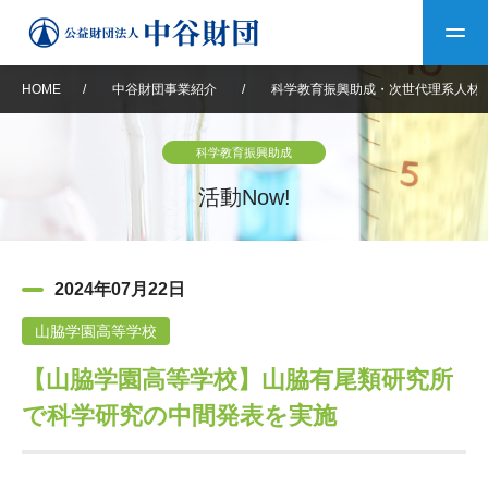
HOME
/
中谷財団事業紹介
/
科学教育振興助成・次世代理系人材
トップ
科学教育振興助成
中谷財団について
活動Now!
中谷財団について
理事長挨拶
中谷財団事業紹介
2024年07月22日
設立趣意書
中谷財団事業紹介
財団概要
中谷賞
中谷財団動画紹介
山脇学園高等学校
【山脇学園高等学校】山脇有尾類研究所
40年史デジタルブック
沿革
神戸賞
長期大型研究助成
その他情報
で科学研究の中間発表を実施
中谷財団40年史
研究助成
その他情報
交流助成
個人情報保護に関する
お問い合わせ
40年史別冊
基本方針