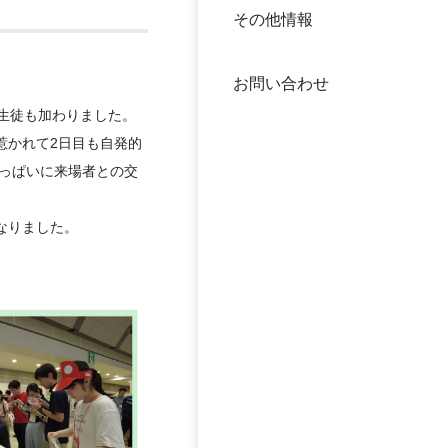
その他情報
40年
交流
中谷
お問い合わせ
大学
生徒も加わりました。
惹かれて2日目も自発的
国際
役員
いっぱいに来場者との交
科学
公開
なりました。
次世
年報
中谷