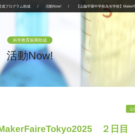
育成プログラム助成
/
活動Now!
/
【山脇学園中学校高等学校】MakerFai
科学教育振興助成
活動Now!
山
rFaireTokyo2025 ２日目