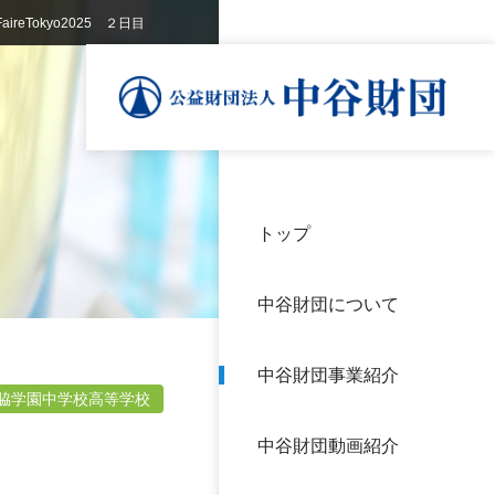
reTokyo2025 ２日目
トップ
理事
中谷
個人
基本
中谷財団について
設立
神戸
アク
中谷財団事業紹介
財団
長期
脇学園中学校高等学校
よく
中谷財団動画紹介
沿革
研究
サイ