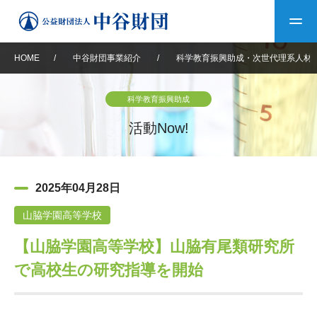
HOME
/
中谷財団事業紹介
/
科学教育振興助成・次世代理系人材
トップ
科学教育振興助成
中谷財団について
活動Now!
中谷財団について
理事長挨拶
中谷財団事業紹介
2025年04月28日
設立趣意書
中谷財団事業紹介
財団概要
中谷賞
中谷財団動画紹介
山脇学園高等学校
【山脇学園高等学校】山脇有尾類研究所
40年史デジタルブック
沿革
神戸賞
長期大型研究助成
その他情報
で高校生の研究指導を開始
中谷財団40年史
研究助成
その他情報
交流助成
個人情報保護に関する
お問い合わせ
40年史別冊
基本方針