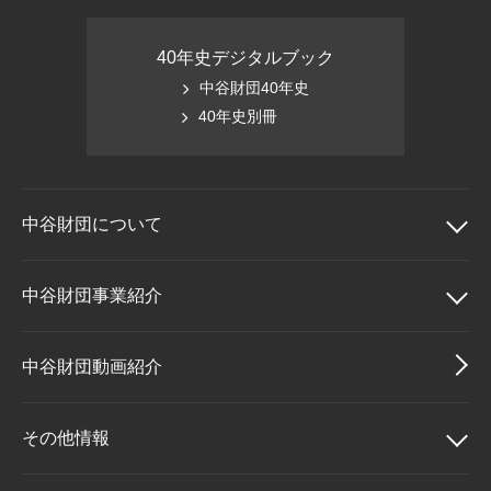
40年史デジタルブック
中谷財団40年史
40年史別冊
中谷財団に
ついて
中谷財団について
中谷財団事業紹介
理事長挨拶
中谷財団事業紹介
中谷財団動画紹介
設立趣意書
中谷賞
その他情報