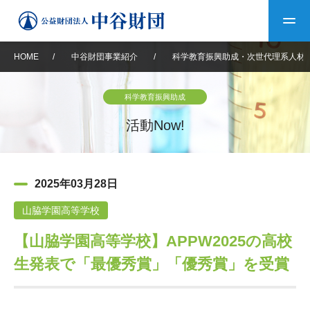
HOME
/
中谷財団事業紹介
/
科学教育振興助成・次世代理系人材
トップ
科学教育振興助成
中谷財団について
活動Now!
中谷財団について
理事長挨拶
中谷財団事業紹介
2025年03月28日
設立趣意書
中谷財団事業紹介
財団概要
中谷賞
中谷財団動画紹介
山脇学園高等学校
【山脇学園高等学校】APPW2025の高校
40年史デジタルブック
沿革
神戸賞
長期大型研究助成
その他情報
生発表で「最優秀賞」「優秀賞」を受賞
中谷財団40年史
研究助成
その他情報
交流助成
個人情報保護に関する
お問い合わせ
40年史別冊
基本方針