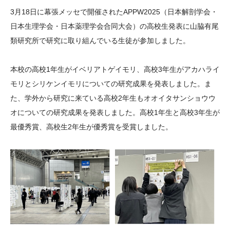
大学院生奨学金
国際学生交流プログラ
役員・評議員
公開情報
3月18日に幕張メッセで開催されたAPPW2025（日本解剖学会・
アクセス
ム
よくあるご質問
日本生理学会・日本薬理学会合同大会）の高校生発表に山脇有尾
日本語
English
マイページ
類研究所で研究に取り組んでいる生徒が参加しました。
年報一覧
中谷財団レポート
科学教育振興助成・
サイトマップ
中谷財団アーカイブ
本校の高校1年生がイベリアトゲイモリ、高校3年生がアカハライ
次世代理系人材育成プ
モリとシリケンイモリについての研究成果を発表しました。ま
ログラム助成
た、学外から研究に来ている高校2年生もオオイタサンショウウ
オについての研究成果を発表しました。高校1年生と高校3年生が
最優秀賞、高校生2年生が優秀賞を受賞しました。