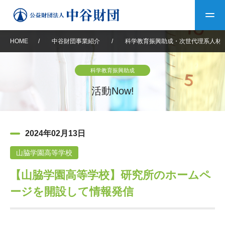
HOME
/
中谷財団事業紹介
/
科学教育振興助成・次世代理系人材
トップ
科学教育振興助成
中谷財団について
活動Now!
中谷財団について
理事長挨拶
中谷財団事業紹介
2024年02月13日
設立趣意書
中谷財団事業紹介
財団概要
中谷賞
中谷財団動画紹介
山脇学園高等学校
【山脇学園高等学校】研究所のホームペ
40年史デジタルブック
沿革
神戸賞
長期大型研究助成
その他情報
ージを開設して情報発信
中谷財団40年史
研究助成
その他情報
交流助成
個人情報保護に関する
お問い合わせ
40年史別冊
基本方針