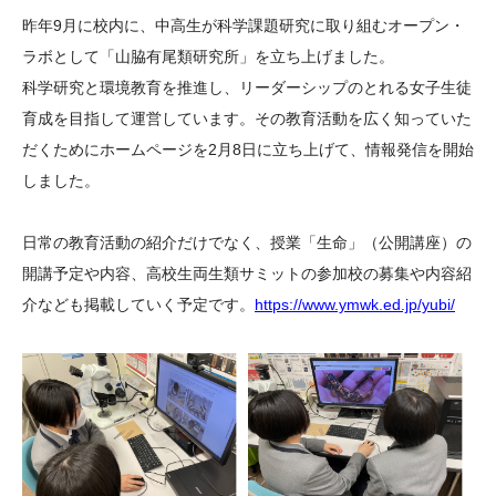
大学院生奨学金
国際学生交流プログラ
役員・評議員
公開情報
昨年9月に校内に、中高生が科学課題研究に取り組むオープン・
アクセス
ム
よくあるご質問
ラボとして「山脇有尾類研究所」を立ち上げました。
日本語
English
マイページ
科学研究と環境教育を推進し、リーダーシップのとれる女子生徒
年報一覧
中谷財団レポート
育成を目指して運営しています。その教育活動を広く知っていた
科学教育振興助成・
サイトマップ
中谷財団アーカイブ
だくためにホームページを2月8日に立ち上げて、情報発信を開始
次世代理系人材育成プ
しました。
ログラム助成
日常の教育活動の紹介だけでなく、授業「生命」（公開講座）の
開講予定や内容、高校生両生類サミットの参加校の募集や内容紹
介なども掲載していく予定です。
https://www.ymwk.ed.jp/yubi/