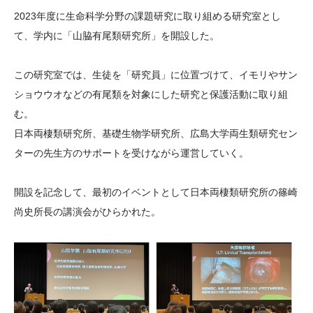
大学院生奨学金
国際学生交流プログラ
役員・評議員
公開情報
2023年度に生命科学分野の課題研究に取り組める研究室とし
アクセス
ム
よくあるご質問
て、学内に「山脇有尾類研究所」を開設した。
日本語
English
マイページ
年報一覧
中谷財団レポート
この研究室では、生徒を「研究員」に位置づけて、イモリやサン
科学教育振興助成・
サイトマップ
中谷財団アーカイブ
ショウウオなどの有尾類を対象にした研究と保護活動に取り組
次世代理系人材育成プ
む。
ログラム助成
日本両棲類研究所、基礎生物学研究所、広島大学両生類研究セン
ターの先生方のサポートを受けながら運営していく。
開設を記念して、最初のイベントとして日本両棲類研究所の篠崎
尚史所長の講演会がひらかれた。