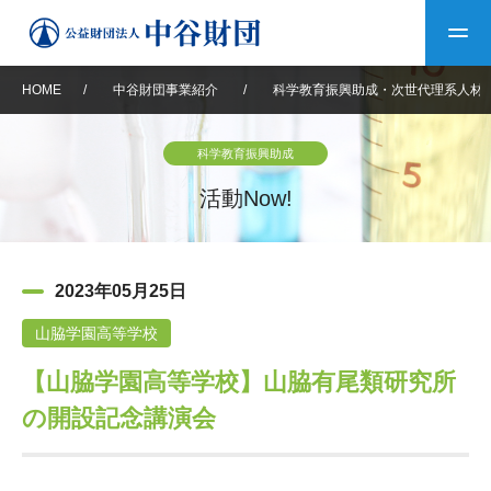
HOME
/
中谷財団事業紹介
/
科学教育振興助成・次世代理系人材
トップ
科学教育振興助成
中谷財団について
活動Now!
中谷財団について
理事長挨拶
中谷財団事業紹介
2023年05月25日
設立趣意書
中谷財団事業紹介
財団概要
中谷賞
中谷財団動画紹介
山脇学園高等学校
【山脇学園高等学校】山脇有尾類研究所
40年史デジタルブック
沿革
神戸賞
長期大型研究助成
その他情報
の開設記念講演会
中谷財団40年史
研究助成
その他情報
交流助成
個人情報保護に関する
お問い合わせ
40年史別冊
基本方針