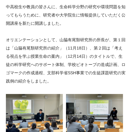
大学院生奨学金
国際学生交流プログラ
役員・評議員
公開情報
中高校生や教員の皆さんに、生命科学分野の研究や環境問題を知
アクセス
ム
よくあるご質問
ってもらうために、研究者や大学院生に情報提供していただく公
日本語
English
マイページ
開講座を新たに開講しました。
年報一覧
中谷財団レポート
科学教育振興助成・
サイトマップ
中谷財団アーカイブ
オリエンテーションとして、山脇有尾類研究所の所長が、第１回
次世代理系人材育成プ
は「山脇有尾類研究所の紹介」（11月18日）、第２回は「考え
ログラム助成
る視点を学ぶ授業生命の案内」（12月14日）のタイトルで、生
徒の科学研究へのサポート体制、学校ビオトープの造成計画、ロ
ゴマークの作成過程、文部科学省SSH事業での生徒課題研究の実
践例の紹介をしました。