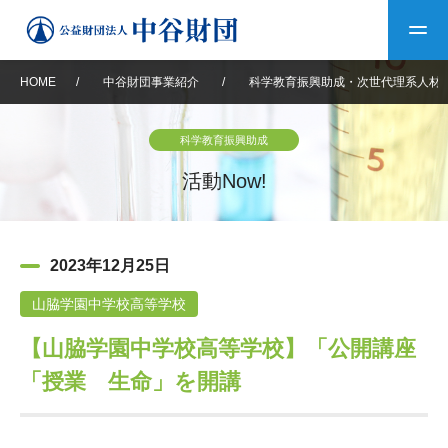
HOME
/
中谷財団事業紹介
/
科学教育振興助成・次世代理系人材
トップ
科学教育振興助成
中谷財団について
活動Now!
中谷財団について
理事長挨拶
中谷財団事業紹介
2023年12月25日
設立趣意書
中谷財団事業紹介
財団概要
中谷賞
中谷財団動画紹介
山脇学園中学校高等学校
【山脇学園中学校高等学校】「公開講座
40年史デジタルブック
沿革
神戸賞
長期大型研究助成
その他情報
「授業 生命」を開講
中谷財団40年史
研究助成
その他情報
交流助成
個人情報保護に関する
お問い合わせ
40年史別冊
基本方針