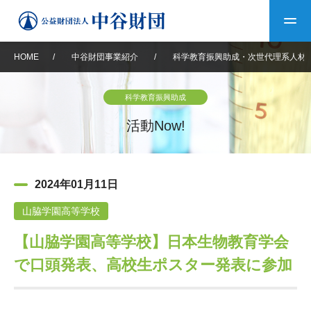
HOME
/
中谷財団事業紹介
/
科学教育振興助成・次世代理系人材
トップ
科学教育振興助成
中谷財団について
活動Now!
中谷財団について
理事長挨拶
中谷財団事業紹介
2024年01月11日
設立趣意書
中谷財団事業紹介
財団概要
中谷賞
中谷財団動画紹介
山脇学園高等学校
【山脇学園高等学校】日本生物教育学会
40年史デジタルブック
沿革
神戸賞
長期大型研究助成
その他情報
で口頭発表、高校生ポスター発表に参加
中谷財団40年史
研究助成
その他情報
交流助成
個人情報保護に関する
お問い合わせ
40年史別冊
基本方針