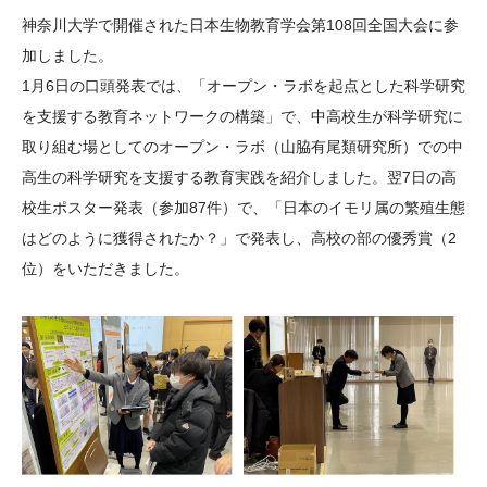
大学院生奨学金
国際学生交流プログラ
役員・評議員
公開情報
神奈川大学で開催された日本生物教育学会第108回全国大会に参
アクセス
ム
よくあるご質問
加しました。
日本語
English
マイページ
1月6日の口頭発表では、「オープン・ラボを起点とした科学研究
年報一覧
中谷財団レポート
を支援する教育ネットワークの構築」で、中高校生が科学研究に
科学教育振興助成・
サイトマップ
中谷財団アーカイブ
取り組む場としてのオープン・ラボ（山脇有尾類研究所）での中
次世代理系人材育成プ
高生の科学研究を支援する教育実践を紹介しました。翌7日の高
ログラム助成
校生ポスター発表（参加87件）で、「日本のイモリ属の繁殖生態
はどのように獲得されたか？」で発表し、高校の部の優秀賞（2
位）をいただきました。