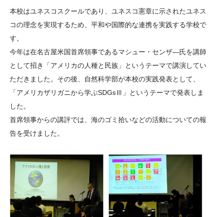
大学院生奨学金
国際学生交流プログラ
役員・評議員
公開情報
本校はユネスコスクールであり、ユネスコ憲章に示されたユネス
アクセス
ム
よくあるご質問
コの理念を実現するため、平和や国際的な連携を実践する学校で
日本語
English
マイページ
す。
年報一覧
中谷財団レポート
今年は在名古屋米国首席領事であるマシュー・センザ―氏を講師
科学教育振興助成・
サイトマップ
中谷財団アーカイブ
として招き「アメリカの人種と民族」というテーマで講演してい
次世代理系人材育成プ
ただきました。その後、自然科学部が本校の実践発表として、
ログラム助成
「アメリカザリガニから学ぶSDGsⅢ」というテーマで発表しま
した。
首席領事からの講評では、海のゴミ拾いなどの活動についての報
告を受けました。