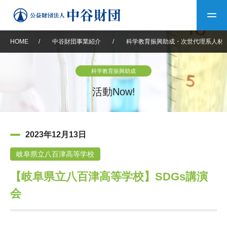
HOME
/
中谷財団事業紹介
/
科学教育振興助成・次世代理系人材
トップ
科学教育振興助成
中谷財団について
活動Now!
中谷財団について
理事長挨拶
中谷財団事業紹介
2023年12月13日
設立趣意書
中谷財団事業紹介
財団概要
中谷賞
中谷財団動画紹介
岐阜県立八百津高等学校
【岐阜県立八百津高等学校】SDGs講演
40年史デジタルブック
沿革
神戸賞
長期大型研究助成
その他情報
会
中谷財団40年史
研究助成
その他情報
交流助成
個人情報保護に関する
お問い合わせ
40年史別冊
基本方針