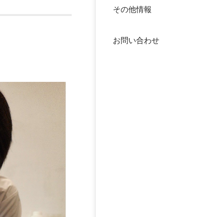
その他情報
40年
交流
中谷
お問い合わせ
大学
国際
役員
科学
公開
次世
年報
中谷