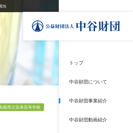
電池
トップ
理事
中谷
個人
基本
中谷財団について
設立
神戸
アク
中谷財団事業紹介
財団
長期
島根県立安来高等学校
よく
中谷財団動画紹介
沿革
研究
サイ