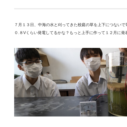
７月１３日、中海の水と刈ってきた校庭の草を上下につないで
０.８Vくらい発電してるかな？もっと上手に作って１２月に発