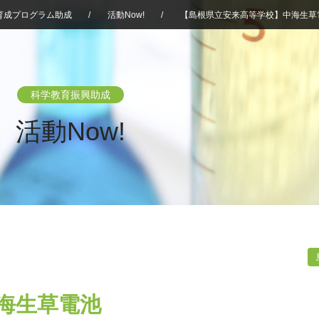
育成プログラム助成
/
活動Now!
/
【島根県立安来高等学校】中海生草
科学教育振興助成
活動Now!
海生草電池