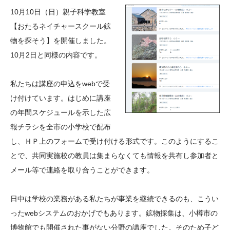
大学院生奨学金
国際学生交流プログラ
役員・評議員
公開情報
10月10日（日）親子科学教室
アクセス
ム
よくあるご質問
【おたるネイチャースクール鉱
日本語
English
マイページ
物を探そう】を開催しました。
年報一覧
中谷財団レポート
10月2日と同様の内容です。
科学教育振興助成・
サイトマップ
中谷財団アーカイブ
次世代理系人材育成プ
私たちは講座の申込をwebで受
ログラム助成
け付けています。はじめに講座
の年間スケジュールを示した広
報チラシを全市の小学校で配布
し、ＨＰ上のフォームで受け付ける形式です。このようにするこ
とで、共同実施校の教員は集まらなくても情報を共有し参加者と
メール等で連絡を取り合うことができます。
日中は学校の業務がある私たちが事業を継続できるのも、こうい
ったwebシステムのおかげでもあります。鉱物採集は、小樽市の
博物館でも開催された事がない分野の講座でした。そのため子ど