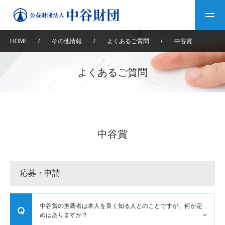
HOME
/
その他情報
/
よくあるご質問
/
中谷賞
トップ
よくあるご質問
中谷財団について
中谷財団について
理事長挨拶
中谷財団事業紹介
中谷賞
設立趣意書
中谷財団事業紹介
財団概要
中谷賞
中谷財団動画紹介
応募・申請
40年史デジタルブック
沿革
神戸賞
長期大型研究助成
その他情報
中谷財団40年史
研究助成
その他情報
交流助成
個人情報保護に関する
中谷賞の推薦者は本人を良く知る人とのことですが、何か定
お問い合わせ
40年史別冊
めはありますか？
基本方針