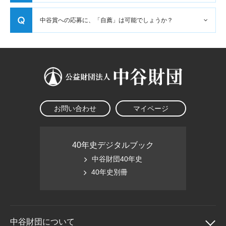
大学院生奨学金
国際学生交流プログラ
役員・評議員
公開情報
中谷賞への応募に、「自薦」は可能でしょうか？
アクセス
ム
よくあるご質問
日本語
English
マイページ
年報一覧
中谷財団レポート
科学教育振興助成・
サイトマップ
中谷財団アーカイブ
次世代理系人材育成プ
ログラム助成
お問い合わせ
マイページ
40年史デジタルブック
中谷財団40年史
40年史別冊
中谷財団に
ついて