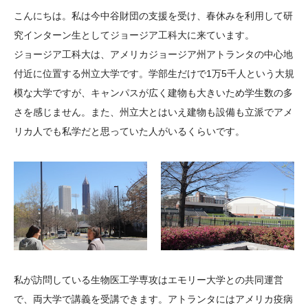
大学院生奨学金
国際学生交流プログラ
役員・評議員
公開情報
こんにちは。私は今中谷財団の支援を受け、春休みを利用して研
アクセス
ム
よくあるご質問
究インターン生としてジョージア工科大に来ています。
日本語
English
マイページ
ジョージア工科大は、アメリカジョージア州アトランタの中心地
年報一覧
中谷財団レポート
付近に位置する州立大学です。学部生だけで1万5千人という大規
科学教育振興助成・
サイトマップ
中谷財団アーカイブ
模な大学ですが、キャンパスが広く建物も大きいため学生数の多
次世代理系人材育成プ
さを感じません。また、州立大とはいえ建物も設備も立派でアメ
ログラム助成
リカ人でも私学だと思っていた人がいるくらいです。
私が訪問している生物医工学専攻はエモリー大学との共同運営
で、両大学で講義を受講できます。アトランタにはアメリカ疫病