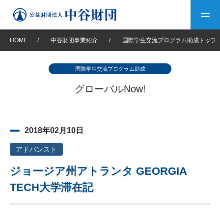
HOME
/
中谷財団事業紹介
/
国際学生交流プログラム助成トップ
トップ
国際学生交流プログラム助成
中谷財団について
グローバルNow!
中谷財団について
理事長挨拶
中谷財団事業紹介
2018年02月10日
設立趣意書
中谷財団事業紹介
財団概要
中谷賞
中谷財団動画紹介
アドバンスト
ジョージア州アトランタ GEORGIA
40年史デジタルブック
沿革
神戸賞
長期大型研究助成
その他情報
TECH大学滞在記
中谷財団40年史
研究助成
その他情報
交流助成
個人情報保護に関する
お問い合わせ
40年史別冊
基本方針