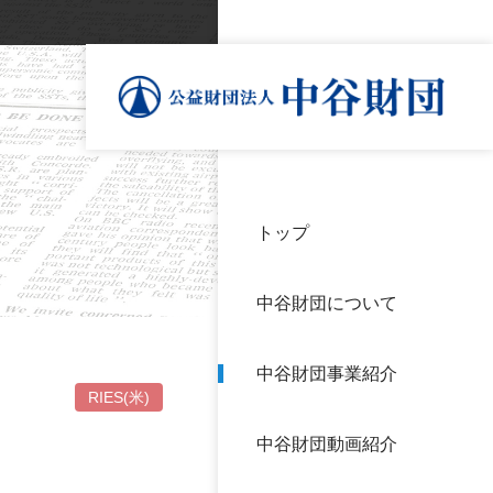
トップ
理事
中谷
個人
基本
中谷財団について
設立
神戸
アク
中谷財団事業紹介
財団
長期
RIES(米)
よく
中谷財団動画紹介
沿革
研究
サイ