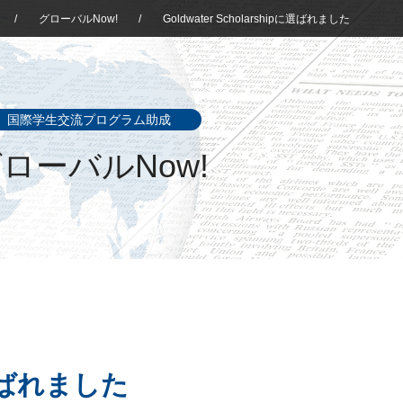
/
グローバルNow!
/
Goldwater Scholarshipに選ばれました
国際学生交流プログラム助成
ローバルNow!
pに選ばれました