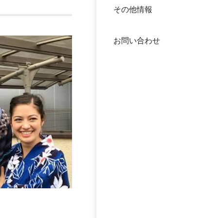
その他情報
40年
交流
中谷
お問い合わせ
大学
国際
役員
科学
公開
次世
年報
中谷