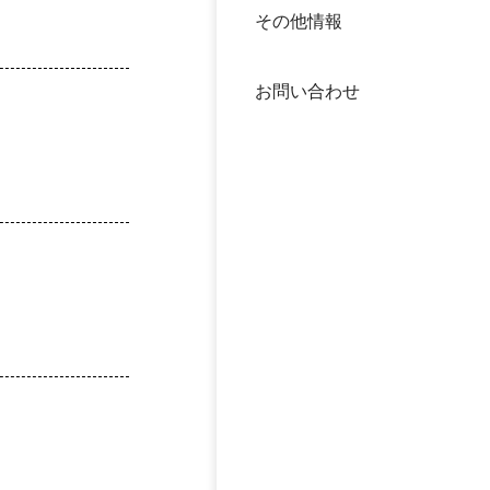
その他情報
40年
交流
中谷
お問い合わせ
大学
国際
役員
科学
公開
次世
年報
中谷