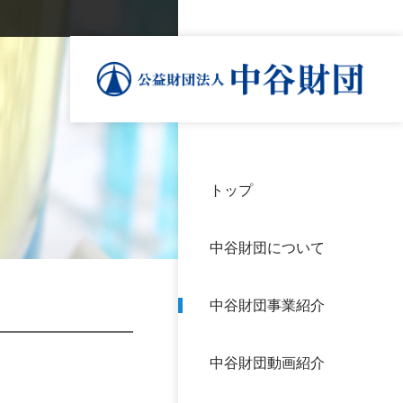
トップ
理事
中谷
個人
基本
中谷財団について
設立
神戸
アク
中谷財団事業紹介
財団
長期
よく
中谷財団動画紹介
沿革
研究
サイ