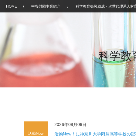
HOME
/
中谷財団事業紹介
/
科学教育振興助成・次世代理系人材
科学教
2026年08月06日
活動Now!
活動Now！に神奈川大学附属高等学校の