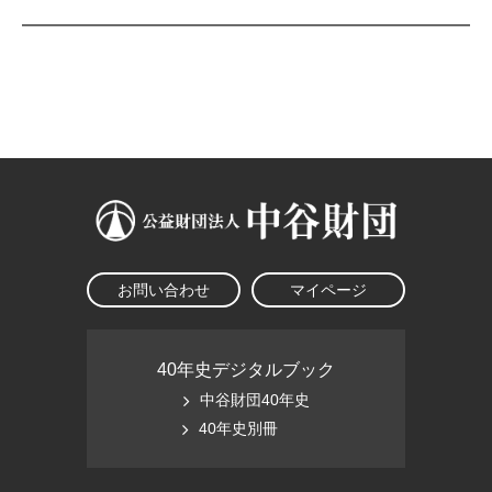
大学院生奨学金
国際学生交流プログラ
役員・評議員
公開情報
アクセス
ム
よくあるご質問
日本語
English
マイページ
年報一覧
中谷財団レポート
科学教育振興助成・
サイトマップ
中谷財団アーカイブ
次世代理系人材育成プ
ログラム助成
お問い合わせ
マイページ
40年史デジタルブック
中谷財団40年史
40年史別冊