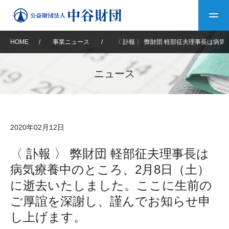
HOME
/
事業ニュース
/
〈 訃報 〉 弊財団 軽部征夫理事長は
トップ
ニュース
中谷財団について
中谷財団について
理事長挨拶
中谷財団事業紹介
2020年02月12日
設立趣意書
中谷財団事業紹介
財団概要
中谷賞
中谷財団動画紹介
〈 訃報 〉 弊財団 軽部征夫理事長は
病気療養中のところ、2月8日（土）
40年史デジタルブック
沿革
神戸賞
長期大型研究助成
その他情報
に逝去いたしました。ここに生前の
中谷財団40年史
ご厚誼を深謝し、謹んでお知らせ申
研究助成
その他情報
交流助成
個人情報保護に関する
お問い合わせ
40年史別冊
し上げます。
基本方針