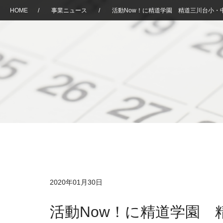
HOME
/
事業ニュース
/
活動Now！に精道学園 精道三川台小・
2020年01月30日
活動Now！に精道学園