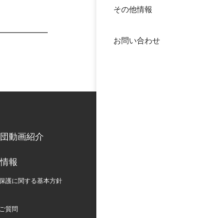
その他情報
40年
交流
中谷
お問い合わせ
大学
国際
役員
科学
公開
次世
団動画紹介
年報
情報
中谷
保護に関する
基本方針
ご質問