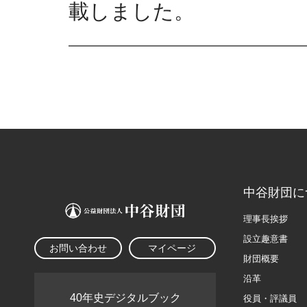
載しました。
中谷財団に
理事長挨拶
設立趣意書
お問い合わせ
マイページ
財団概要
沿革
40年史デジタルブック
役員・評議員