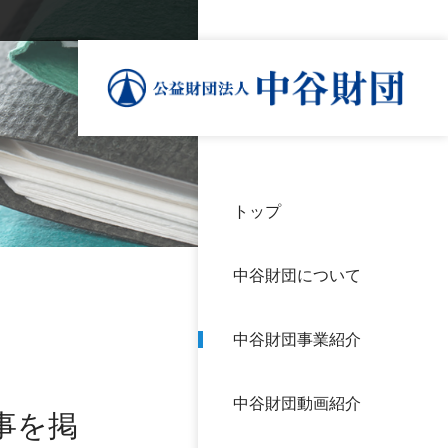
トップ
理事
中谷
個人
基本
中谷財団について
設立
神戸
アク
中谷財団事業紹介
財団
長期
よく
中谷財団動画紹介
沿革
研究
事を掲
サイ