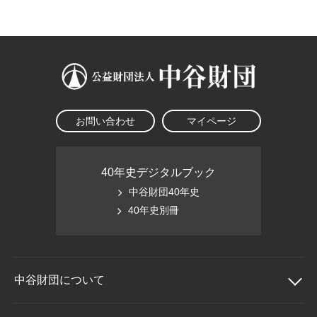
大学院生奨学金
国際学生交流プログラ
役員・評議員
公開情報
アクセス
ム
よくあるご質問
日本語
English
マイページ
年報一覧
中谷財団レポート
科学教育振興助成・
サイトマップ
中谷財団アーカイブ
次世代理系人材育成プ
ログラム助成
お問い合わせ
マイページ
40年史デジタルブック
中谷財団40年史
40年史別冊
中谷財団に
ついて