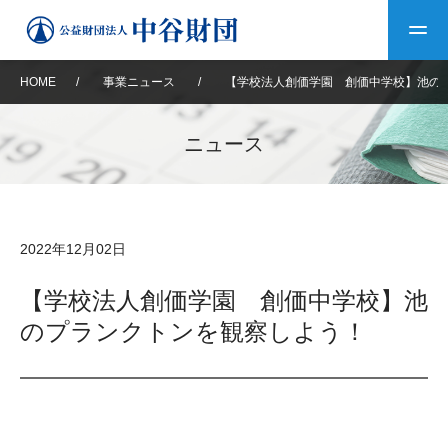
HOME
/
事業ニュース
/
【学校法人創価学園 創価中学校】池の
トップ
ニュース
中谷財団について
中谷財団について
理事長挨拶
中谷財団事業紹介
2022年12月02日
設立趣意書
中谷財団事業紹介
財団概要
中谷賞
中谷財団動画紹介
【学校法人創価学園 創価中学校】池
のプランクトンを観察しよう！
40年史デジタルブック
沿革
神戸賞
長期大型研究助成
その他情報
中谷財団40年史
研究助成
その他情報
交流助成
個人情報保護に関する
お問い合わせ
40年史別冊
基本方針