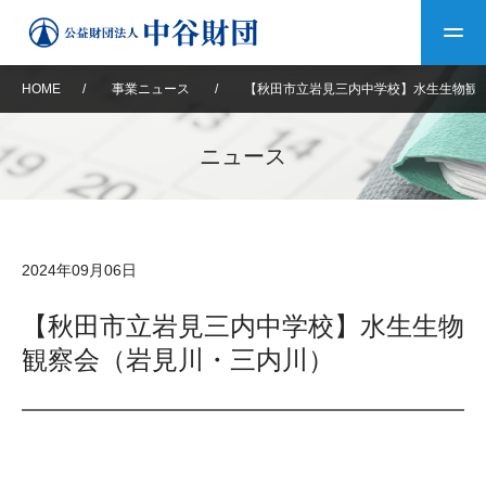
HOME
/
事業ニュース
/
【秋田市立岩見三内中学校】水生生物観
トップ
ニュース
中谷財団について
中谷財団について
理事長挨拶
中谷財団事業紹介
2024年09月06日
設立趣意書
中谷財団事業紹介
財団概要
中谷賞
中谷財団動画紹介
【秋田市立岩見三内中学校】水生生物
観察会（岩見川・三内川）
40年史デジタルブック
沿革
神戸賞
長期大型研究助成
その他情報
中谷財団40年史
研究助成
その他情報
交流助成
個人情報保護に関する
お問い合わせ
40年史別冊
基本方針