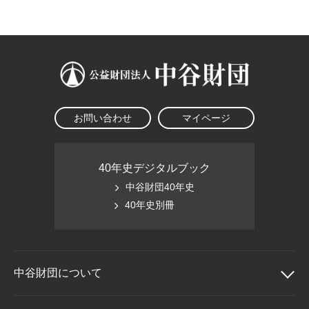
大学院生奨学金
国際学生交流プログラ
役員・評議員
公開情報
アクセス
ム
よくあるご質問
日本語
English
マイページ
年報一覧
中谷財団レポート
科学教育振興助成・
サイトマップ
中谷財団アーカイブ
次世代理系人材育成プ
ログラム助成
お問い合わせ
マイページ
40年史デジタルブック
中谷財団40年史
40年史別冊
中谷財団に
ついて