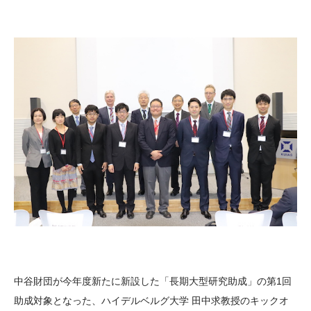
大学院生奨学金
国際学生交流プログラ
役員・評議員
公開情報
アクセス
ム
よくあるご質問
日本語
English
マイページ
年報一覧
中谷財団レポート
科学教育振興助成・
サイトマップ
中谷財団アーカイブ
次世代理系人材育成プ
ログラム助成
中谷財団が今年度新たに新設した「長期大型研究助成」の第1回
助成対象となった、ハイデルベルグ大学 田中求教授のキックオ