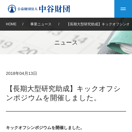
HOME
/
事業ニュース
/
【長期大型研究助成】キックオフシンポ
トップ
ニュース
中谷財団について
中谷財団について
理事長挨拶
中谷財団事業紹介
2018年04月13日
設立趣意書
中谷財団事業紹介
財団概要
中谷賞
中谷財団動画紹介
【長期大型研究助成】キックオフシ
ンポジウムを開催しました。
40年史デジタルブック
沿革
神戸賞
長期大型研究助成
その他情報
中谷財団40年史
研究助成
その他情報
交流助成
個人情報保護に関する
お問い合わせ
40年史別冊
キックオフシンポジウムを開催しました。
基本方針