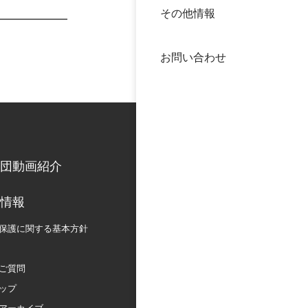
その他情報
40年
交流
中谷
お問い合わせ
大学
国際
役員
科学
公開
次世
団動画紹介
年報
情報
保護に関する
基本方針
中谷
ご質問
ップ