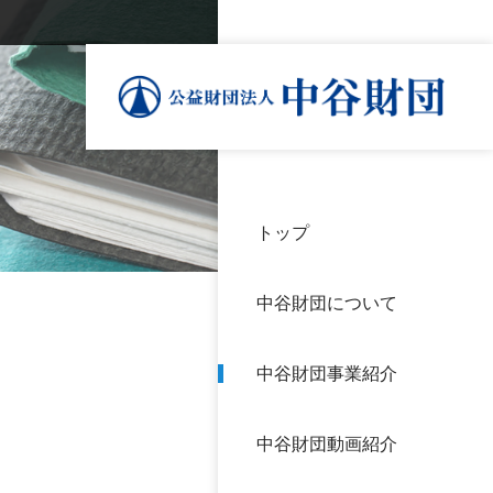
トップ
理事
中谷
個人
基本
中谷財団について
設立
神戸
アク
中谷財団事業紹介
財団
長期
よく
中谷財団動画紹介
沿革
研究
サイ