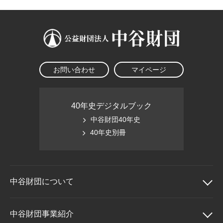
大学院生奨学金
国際学生交流プログラ
役員・評議員
公開情報
アクセス
ム
よくあるご質問
日本語
English
マイページ
年報一覧
中谷財団レポート
科学教育振興助成・
サイトマップ
中谷財団アーカイブ
次世代理系人材育成プ
お問い合わせ
マイページ
ログラム助成
40年史デジタルブック
中谷財団40年史
40年史別冊
中谷財団に
ついて
中谷財団について
中谷財団事業紹介