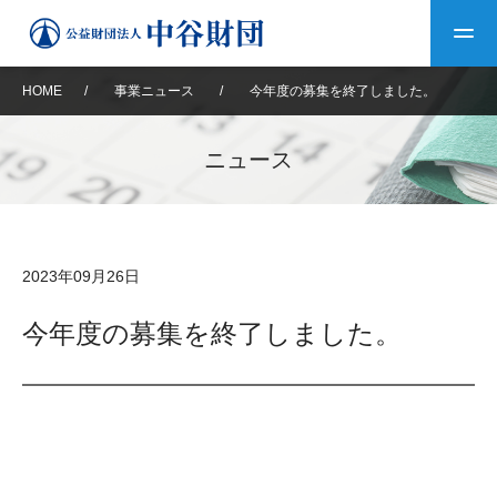
HOME
/
事業ニュース
/
今年度の募集を終了しました。
トップ
ニュース
中谷財団について
中谷財団について
理事長挨拶
中谷財団事業紹介
2023年09月26日
設立趣意書
中谷財団事業紹介
財団概要
中谷賞
中谷財団動画紹介
今年度の募集を終了しました。
40年史デジタルブック
沿革
神戸賞
長期大型研究助成
その他情報
中谷財団40年史
研究助成
その他情報
交流助成
個人情報保護に関する
お問い合わせ
40年史別冊
基本方針