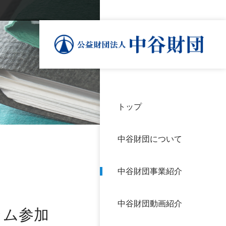
トップ
理事
中谷
個人
基本
中谷財団について
設立
神戸
アク
中谷財団事業紹介
財団
長期
よく
中谷財団動画紹介
沿革
研究
ラム参加
サイ