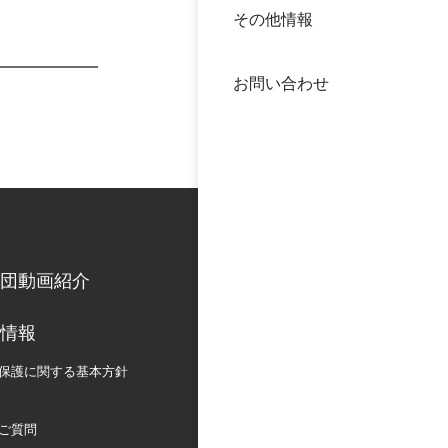
その他情報
40年
交流
中谷
お問い合わせ
大学
国際
役員
科学
公開
次世
団動画紹介
年報
情報
中谷
保護に関する
基本方針
ご質問