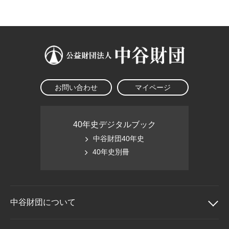
大学院生奨学金
国際学生交流プログラ
役員・評議員
公開情報
アクセス
ム
よくあるご質問
日本語
English
マイページ
年報一覧
中谷財団レポート
科学教育振興助成・
サイトマップ
中谷財団アーカイブ
次世代理系人材育成プ
ログラム助成
お問い合わせ
マイページ
40年史デジタルブック
中谷財団40年史
40年史別冊
中谷財団に
ついて