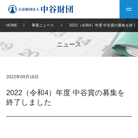
HOME
/
事業ニュース
/
2022（令和4）年度 中谷賞の募集を終
トップ
ニュース
中谷財団について
中谷財団について
理事長挨拶
中谷財団事業紹介
2022年09月16日
設立趣意書
中谷財団事業紹介
財団概要
中谷賞
中谷財団動画紹介
2022（令和4）年度 中谷賞の募集を
終了しました
40年史デジタルブック
沿革
神戸賞
長期大型研究助成
その他情報
中谷財団40年史
研究助成
その他情報
交流助成
個人情報保護に関する
お問い合わせ
40年史別冊
基本方針