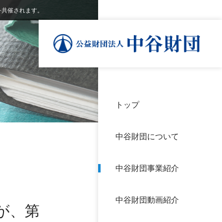
)を共催されます。
トップ
理事
中谷
個人
基本
中谷財団について
設立
神戸
アク
中谷財団事業紹介
財団
長期
よく
中谷財団動画紹介
沿革
研究
が、第
サイ