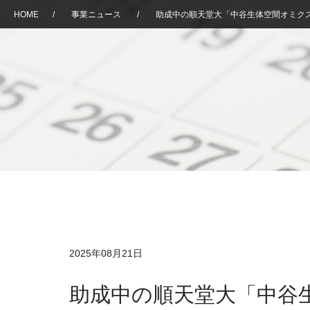
HOME
/
事業ニュース
/
助成中の順天堂大「中谷生体空間オミクス医
2025年08月21日
助成中の順天堂大「中谷