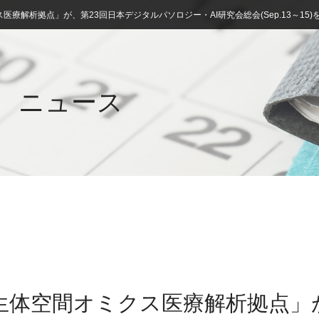
療解析拠点」が、第23回日本デジタルパソロジー・AI研究会総会(Sep.13～15
ニュース
生体空間オミクス医療解析拠点」