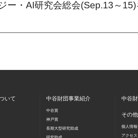
・AI研究会総会(Sep.13～15
ついて
中谷財団事業紹介
中谷財
中谷賞
その他
神戸賞
個人情報
長期大型研究助成
アクセス
研究助成