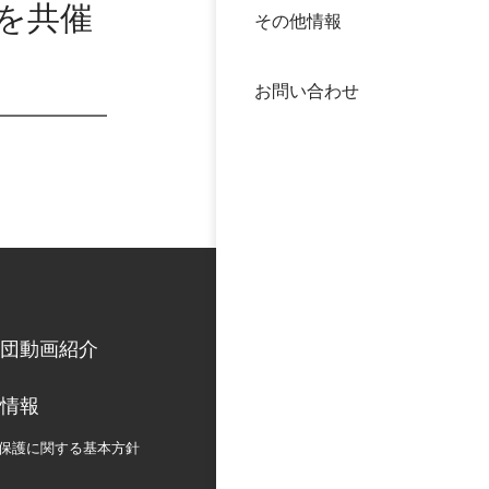
)を共催
その他情報
40年
交流
中谷
お問い合わせ
大学
国際
役員
科学
公開
次世
年報
団動画紹介
中谷
情報
保護に関する
基本方針